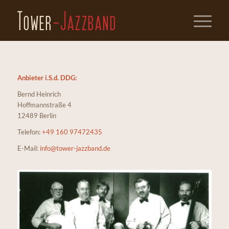
Anbieter i.S.d.
DDG
:
Bernd Heinrich
Hoffmannstraße 4
12489 Berlin
Telefon:
+49 160 97472435
E-Mail:
info@tower-jazzband.de